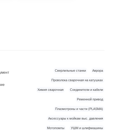
Сверлильные станки
Аврора
умент
Проволока сварочная на катушках
ние
Химия сварочная
Соединители и кабели
Ременной привод
Плазмотроны и части (PLASMA)
Аксессуары к мойкам выс. давления
Мотопомпы
УШМ и шлифмашины