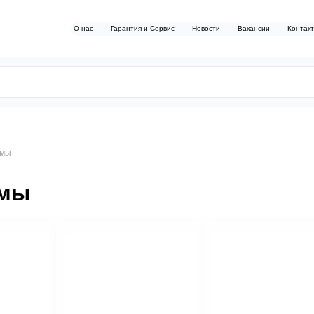
О нас
Гарантия и Сервис
Новости
Вакансии
Контак
имы
имы