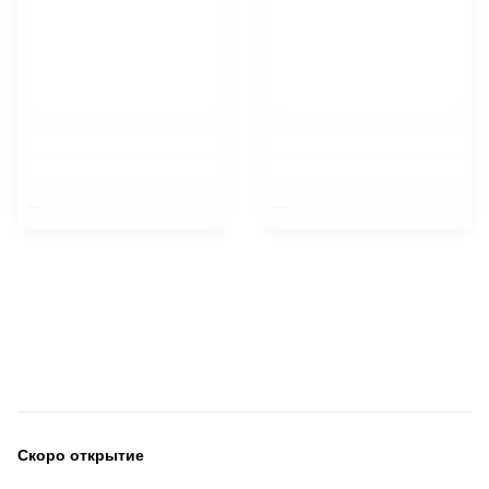
$nbsp;
$nbsp;
Скоро открытие