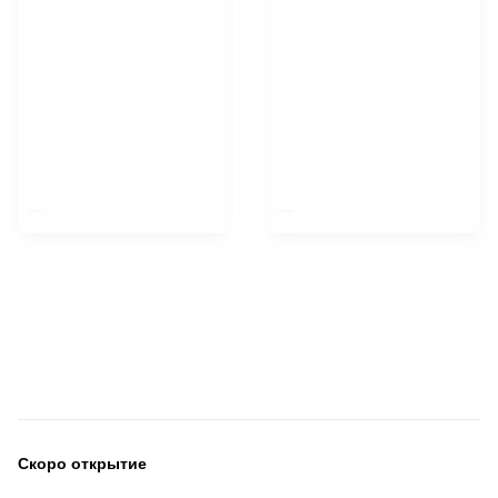
$nbsp;
$nbsp;
Скоро открытие